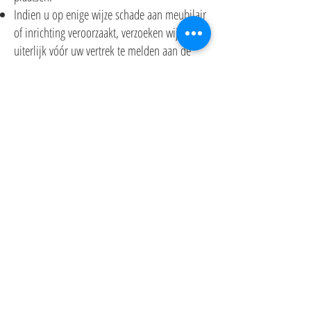
Indien u op enige wijze schade aan meubilair
of inrichting veroorzaakt, verzoeken wij u dit
uiterlijk vóór uw vertrek te melden aan de
verhuurder.
De huurder verklaart voldoende verzekerd te
zijn voor het geval hijzelf of een van zijn
gasten schade toebrengt (familiale
verzekering).
Gelieve de nachtrust van de andere bewoners
vanaf 22.00 uur te respecteren.
RentSeaView aanvaardt geen enkele
aansprakelijkheid voor de gevolgen van
eventuele ongelukken e.d. tijdens uw verblijf
en in het bijzonder in en rondom het
appartement en in zee, door welke
omstandigheden dan ook veroorzaakt.